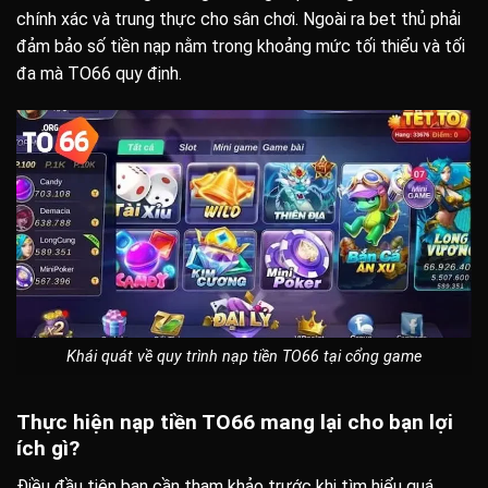
chính xác và trung thực cho sân chơi. Ngoài ra bet thủ phải
đảm bảo số tiền nạp nằm trong khoảng mức tối thiểu và tối
đa mà TO66 quy định.
Khái quát về quy trình nạp tiền TO66 tại cổng game
Thực hiện nạp tiền TO66 mang lại cho bạn lợi
ích gì?
Điều đầu tiên bạn cần tham khảo trước khi tìm hiểu quá