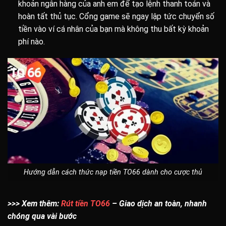
khoản ngân hàng của anh em để tạo lệnh thanh toán và
hoàn tất thủ tục. Cổng game sẽ ngay lập tức chuyển số
tiền vào ví cá nhân của bạn mà không thu bất kỳ khoản
phí nào.
Hướng dẫn cách thức nạp tiền TO66 dành cho cược thủ
>>> Xem thêm:
Rút tiền TO66
– Giao dịch an toàn, nhanh
chóng qua vài bước