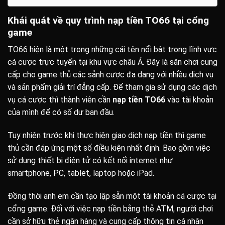
Khái quát về quy trình nạp tiền TO66 tại cổng
game
TO66 hiện là một trong những cái tên nổi bật trong lĩnh vực
cá cược trực tuyến tại khu vực châu Á. Đây là sân chơi cung
cấp cho game thủ các sảnh cược đa dạng với nhiều dịch vụ
và sản phẩm giải trí đẳng cấp. Để tham gia sử dụng các dịch
vụ cá cược thì thành viên cần
nạp tiền TO66
vào tài khoản
của mình để có số dư ban đầu.
Tuy nhiên trước khi thực hiện giao dịch nạp tiền thì game
thủ cần đáp ứng một số điều kiện nhất định. Bao gồm việc
sử dụng thiết bị điện tử có kết nối internet như
smartphone, PC, tablet, laptop hoặc iPad.
Đồng thời anh em cần tạo lập sẵn một tài khoản cá cược tại
cổng game. Đối với việc nạp tiền bằng thẻ ATM, người chơi
cần sở hữu thẻ ngân hàng và cung cấp thông tin cá nhân