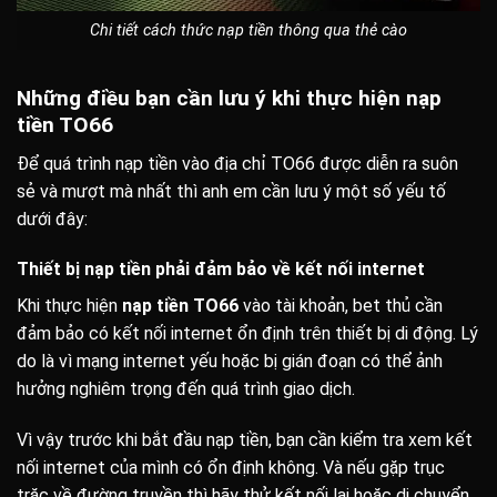
Chi tiết cách thức nạp tiền thông qua thẻ cào
Những điều bạn cần lưu ý khi thực hiện nạp
tiền TO66
Để quá trình nạp tiền vào địa chỉ TO66 được diễn ra suôn
sẻ và mượt mà nhất thì anh em cần lưu ý một số yếu tố
dưới đây:
Thiết bị nạp tiền phải đảm bảo về kết nối internet
Khi thực hiện
nạp tiền TO66
vào tài khoản, bet thủ cần
đảm bảo có kết nối internet ổn định trên thiết bị di động. Lý
do là vì mạng internet yếu hoặc bị gián đoạn có thể ảnh
hưởng nghiêm trọng đến quá trình giao dịch.
Vì vậy trước khi bắt đầu nạp tiền, bạn cần kiểm tra xem kết
nối internet của mình có ổn định không. Và nếu gặp trục
trặc về đường truyền thì hãy thử kết nối lại hoặc di chuyển