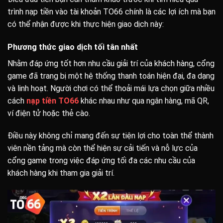
trình nạp tiền vào tài khoản TO66 chính là các lợi ích mà bạn
có thể nhận được khi thực hiện giao dịch này:
Phương thức giao dịch tối tân nhất
Nhằm đáp ứng tốt hơn nhu cầu giải trí của khách hàng, cổng
game đã trang bị một hệ thống thanh toán hiện đại, đa dạng
và linh hoạt. Người chơi có thể thoải mái lựa chọn giữa nhiều
cách
nạp tiền TO66
khác nhau như qua ngân hàng, mã QR,
ví điện tử hoặc thẻ cào.
Điều này không chỉ mang đến sự tiện lợi cho toàn thể thành
viên nền tảng mà còn thể hiện sự cải tiến và nỗ lực của
cổng game trong việc đáp ứng tối đa các nhu cầu của
khách hàng khi tham gia giải trí.