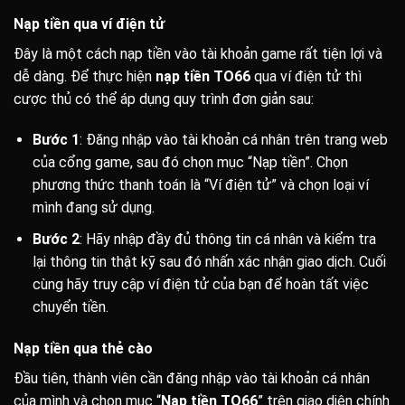
Nạp tiền qua ví điện tử
Đây là một cách nạp tiền vào tài khoản game rất tiện lợi và
dễ dàng. Để thực hiện
nạp tiền TO66
qua ví điện tử thì
cược thủ có thể áp dụng quy trình đơn giản sau:
Bước 1
: Đăng nhập vào tài khoản cá nhân trên trang web
của cổng game, sau đó chọn mục “Nạp tiền”. Chọn
phương thức thanh toán là “Ví điện tử” và chọn loại ví
mình đang sử dụng.
Bước 2
: Hãy nhập đầy đủ thông tin cá nhân và kiểm tra
lại thông tin thật kỹ sau đó nhấn xác nhận giao dịch. Cuối
cùng hãy truy cập ví điện tử của bạn để hoàn tất việc
chuyển tiền.
Nạp tiền qua thẻ cào
Đầu tiên, thành viên cần đăng nhập vào tài khoản cá nhân
của mình và chọn mục “
Nạp tiền TO66
” trên giao diện chính